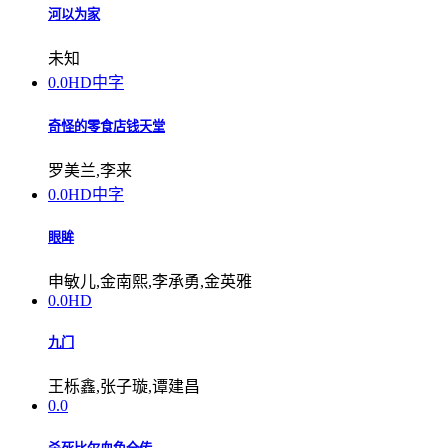
河以为家
未知
0.0
HD中字
奇怪的零食店钱天堂
罗美兰,李来
0.0
HD中字
眼眸
申敏儿,金南熙,李承勇,金英雅
0.0
HD
九门
王栎鑫,张子璇,谭建昌
0.0