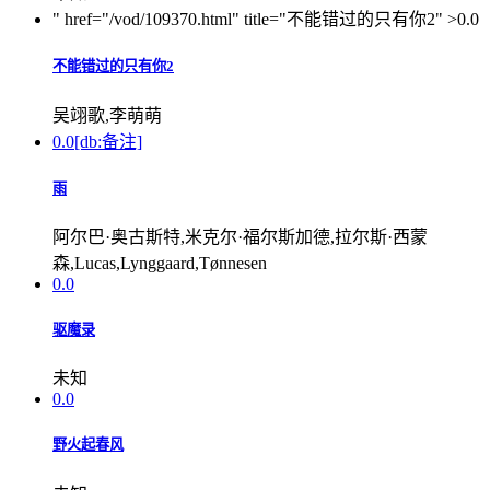
" href="/vod/109370.html" title="不能错过的只有你2" >
0.0
不能错过的只有你2
吴翊歌,李萌萌
0.0
[db:备注]
雨
阿尔巴·奥古斯特,米克尔·福尔斯加德,拉尔斯·西蒙
森,Lucas,Lynggaard,Tønnesen
0.0
驱魔录
未知
0.0
野火起春风