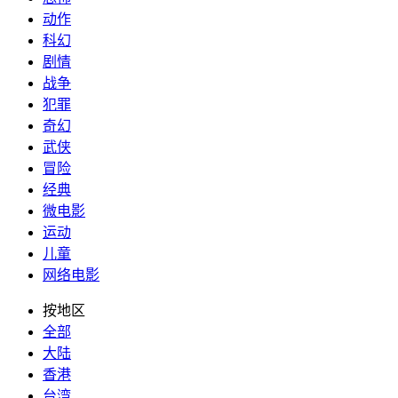
动作
科幻
剧情
战争
犯罪
奇幻
武侠
冒险
经典
微电影
运动
儿童
网络电影
按地区
全部
大陆
香港
台湾