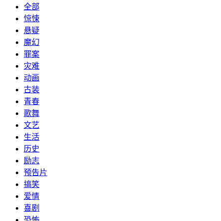
全部
惊悚
悬疑
魔幻
罪案
灾难
动画
古装
青春
歌舞
文艺
生活
历史
励志
预告片
搞笑
爱情
喜剧
恐怖