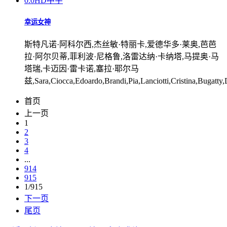
0.0
HD中字
幸运女神
斯特凡诺·阿科尔西,杰丝敏·特丽卡,爱德华多·莱奥,芭芭
拉·阿尔贝蒂,菲利波·尼格鲁,洛雷达纳·卡纳塔,马提奥·马
塔瑞,卡迈因·雷卡诺,塞拉·耶尔马
兹,Sara,Ciocca,Edoardo,Brandi,Pia,Lanciotti,Cristina,Bugatty,
首页
上一页
1
2
3
4
...
914
915
1/915
下一页
尾页