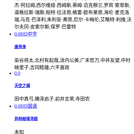
杰·阿拉姆,西尔维娅·西姆斯,蒂姆·迈克穆兰,罗宾·索恩斯,
道格拉斯·瑞斯,帕特·拉法恩,格雷·欧布莱恩,海伦·麦克洛
瑞,马克·巴泽利,朱利安·弗思,厄尔·卡梅伦,艾略特·利维,沃
尔夫冈·皮索尔斯,保罗·巴雷特
0.0
HD中字
废用身
染谷将太,北村有起哉,泷内公美,广末哲万,中井友望,中村
映里子,吉冈睦雄,六平直政
0.0
天空之城
田中真弓,横泽启子,初井言荣,寺田农
0.0
HD国语
异林秘境寻踪
未知