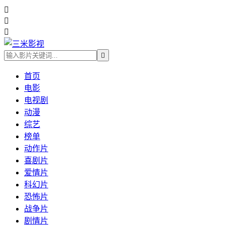




首页
电影
电视剧
动漫
综艺
榜单
动作片
喜剧片
爱情片
科幻片
恐怖片
战争片
剧情片