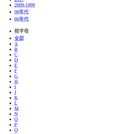
2009-1999
90年代
80年代
按字母
全部
A
B
C
D
E
F
G
H
I
J
K
L
M
N
O
P
Q