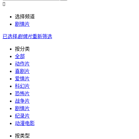

选择频道
剧情片
已选择
剧情片
重新筛选
按分类
全部
动作片
喜剧片
爱情片
科幻片
恐怖片
战争片
剧情片
纪录片
动漫电影
按类型