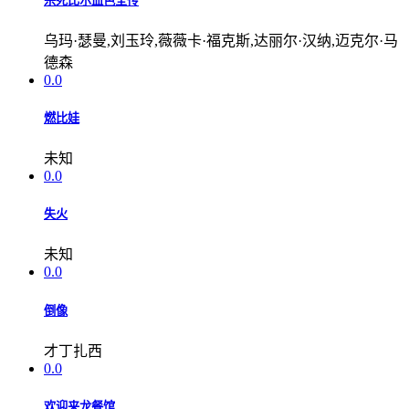
杀死比尔血色全传
乌玛·瑟曼,刘玉玲,薇薇卡·福克斯,达丽尔·汉纳,迈克尔·马
德森
0.0
燃比娃
未知
0.0
失火
未知
0.0
倒像
才丁扎西
0.0
欢迎来龙餐馆