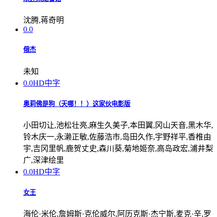
沈腾,蒋奇明
0.0
俄杰
未知
0.0
HD中字
奥莉佛是狗（天哪！！）这家伙电影版
小田切让,池松壮亮,麻生久美子,本田翼,冈山天音,黑木华,
铃木庆一,永濑正敏,佐藤浩市,岛田久作,宇野祥平,香椎由
宇,吉冈里帆,鹿贺丈史,森川葵,菊地姬奈,高岛政宏,浦井梨
广,深津绘里
0.0
HD中字
女王
海伦·米伦,詹姆斯·克伦威尔,阿历克斯·杰宁斯,麦克·辛,罗