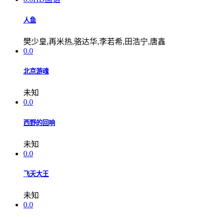
人鱼
樊少皇,再米热,骆达华,李若希,田浩宁,唐鑫
0.0
北京游魂
未知
0.0
西野的回响
未知
0.0
飞天大王
未知
0.0