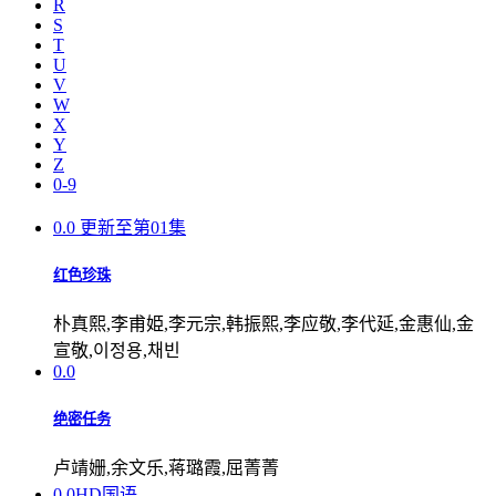
R
S
T
U
V
W
X
Y
Z
0-9
0.0
更新至第01集
红色珍珠
朴真熙,李甫姫,李元宗,韩振熙,李应敬,李代延,金惠仙,金
宣敬,이정용,채빈
0.0
绝密任务
卢靖姗,余文乐,蒋璐霞,屈菁菁
0.0
HD国语