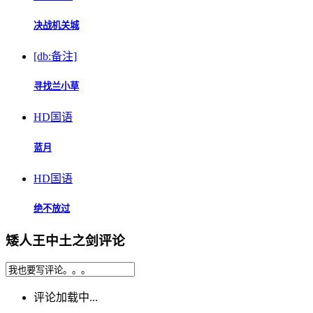
决战机关城
[db:备注]
寻找兰小草
HD国语
蓝月
HD国语
绝不放过
矮人王中土之剑评论
评论加载中...