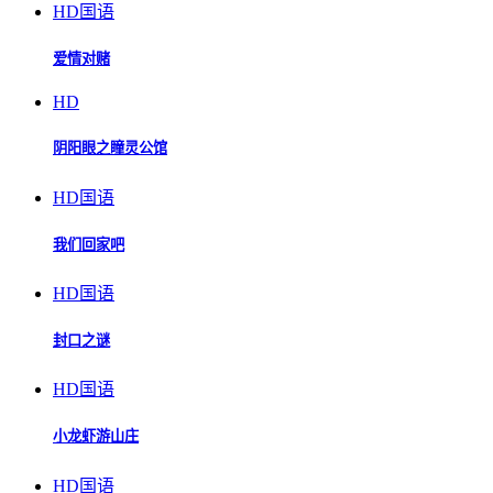
HD国语
爱情对赌
HD
阴阳眼之瞳灵公馆
HD国语
我们回家吧
HD国语
封口之谜
HD国语
小龙虾游山庄
HD国语