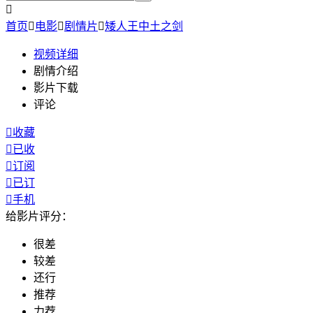

首页

电影

剧情片

矮人王中土之剑
视频
详细
剧情介绍
影片下载
评论

收藏

已收

订阅

已订

手机
给影片评分：
很差
较差
还行
推荐
力荐