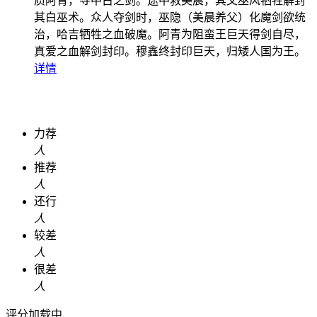
质阿青，寻中古之剑。途中救美晨，其父巫风牺牲解封
其白巫术。众人夺剑时，巫隐（美晨养父）化魔剑欲统
治，哈吉牺牲之血破魔。阿青为阻蛮王巨天得剑自尽，
真爱之血解剑封印。穆鑫终封印巨天，归矮人国为王。
详情
力荐
人
推荐
人
还行
人
较差
人
很差
人
评分加载中...