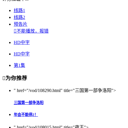
线路1
线路2
预告片

不能播放，报错
HD中字
HD中字
第1集

为你推荐
" href="/vod/108290.html" title="三国第一部争洛阳">
三国第一部争洛阳
年会不能停2！
" href="/vod/108015.html" title="夜王">