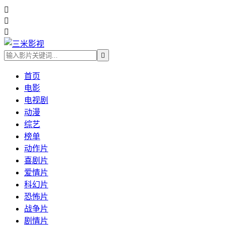




首页
电影
电视剧
动漫
综艺
榜单
动作片
喜剧片
爱情片
科幻片
恐怖片
战争片
剧情片