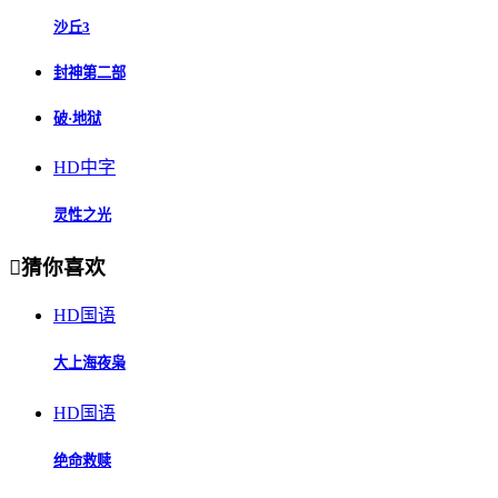
沙丘3
封神第二部
破·地狱
HD中字
灵性之光

猜你喜欢
HD国语
大上海夜枭
HD国语
绝命救赎