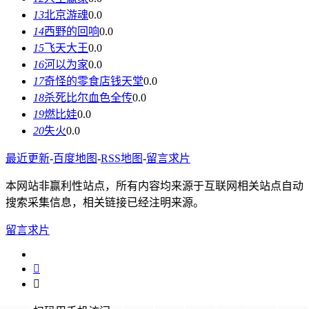
13
北京游魂
0.0
14
西野的回响
0.0
15
飞天大王
0.0
16
河以为家
0.0
17
奇怪的零食店钱天堂
0.0
18
杀死比尔血色全传
0.0
19
燃比娃
0.0
20
失火
0.0
最近更新
-
百度地图
-
RSS地图
-
留言求片
本网站非赢利性站点，所有内容均来源于互联网相关站点自动
搜索采集信息，相关链接已经注明来源。
留言求片

