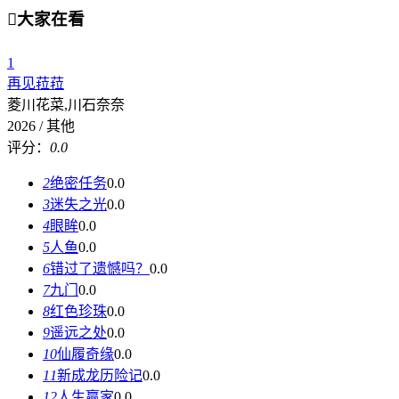

大家在看
1
再见菈菈
菱川花菜,川石奈奈
2026 / 其他
评分：
0.0
2
绝密任务
0.0
3
迷失之光
0.0
4
眼眸
0.0
5
人鱼
0.0
6
错过了遗憾吗？
0.0
7
九门
0.0
8
红色珍珠
0.0
9
遥远之处
0.0
10
仙履奇缘
0.0
11
新成龙历险记
0.0
12
人生赢家
0.0