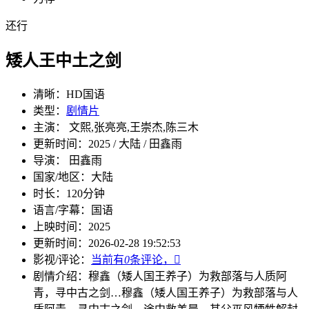
还行
矮人王中土之剑
清晰：
HD国语
类型：
剧情片
主演： 文熙,张亮亮,王崇杰,陈三木
更新时间：
2025 / 大陆 / 田鑫雨
导演： 田鑫雨
国家/地区：
大陆
时长：
120分钟
语言/字幕：
国语
上映时间：
2025
更新时间：
2026-02-28 19:52:53
影视/评论：
当前有
0
条评论，

剧情介绍：
穆鑫（矮人国王养子）为救部落与人质阿
青，寻中古之剑…
穆鑫（矮人国王养子）为救部落与人