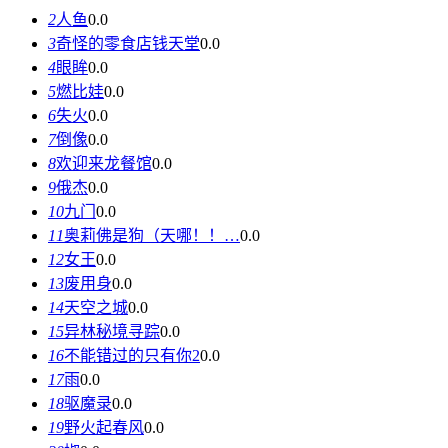
2
人鱼
0.0
3
奇怪的零食店钱天堂
0.0
4
眼眸
0.0
5
燃比娃
0.0
6
失火
0.0
7
倒像
0.0
8
欢迎来龙餐馆
0.0
9
俄杰
0.0
10
九门
0.0
11
奥莉佛是狗（天哪！！…
0.0
12
女王
0.0
13
废用身
0.0
14
天空之城
0.0
15
异林秘境寻踪
0.0
16
不能错过的只有你2
0.0
17
雨
0.0
18
驱魔录
0.0
19
野火起春风
0.0