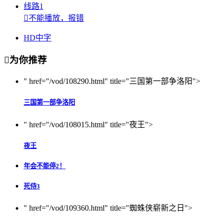
线路1

不能播放，报错
HD中字

为你推荐
" href="/vod/108290.html" title="三国第一部争洛阳">
三国第一部争洛阳
" href="/vod/108015.html" title="夜王">
夜王
年会不能停2！
死侍3
" href="/vod/109360.html" title="蜘蛛侠崭新之日">