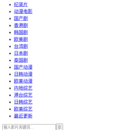
纪录片
动漫电影
国产剧
香港剧
韩国剧
欧美剧
台湾剧
日本剧
泰国剧
国产动漫
日韩动漫
欧美动漫
内地综艺
港台综艺
日韩综艺
欧美综艺
最近更新
