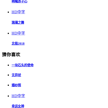
呐喊赤子心
HD中字
琉璃之舞
HD中字
北极2018
猜你喜欢
一块石头的使命
无异状
婚纱照
HD中字
幸运女神